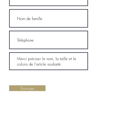
Envoyer
LA BOUTIQUE
Centre Cocotte Plaza, 97224 Ducos
Horaires : Lundi à samedi, 10h00 à 18h00