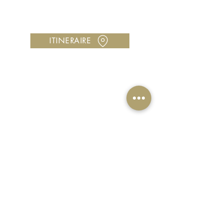
Vous avez une question ?
Contactez-nous au
05 96 00 42 89
Utilisez notre
formulaire de contact
ITINERAIRE
CONTACT
contact@ocomptoirdeco.com
justine.ocdp@gmail.com
05 96 00 42 89