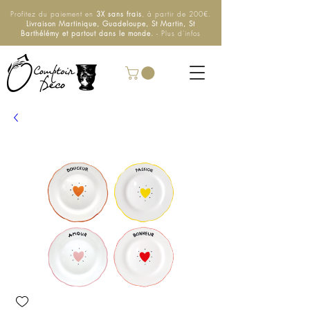
Profitez du paiement en
3X sans frais
, à partir de 200€.
Livraison Martinique, Guadeloupe, St Martin, St
Barthélémy et partout dans le monde.
- Plus d'infos