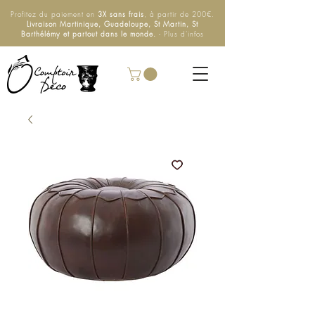
Profitez du paiement en
3X sans frais
, à partir de 200€.
Livraison Martinique, Guadeloupe, St Martin, St
Barthélémy et partout dans le monde.
- Plus d'infos