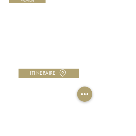
Envoyer
LA BOUTIQUE
Centre Cocotte Plaza, 97224 Ducos
Horaires : Lundi à samedi, 10h00 à 18h00
Vous avez une question ?
Contactez-nous au
05 96 00 42 89
Utilisez notre
formulaire de contact
ITINERAIRE