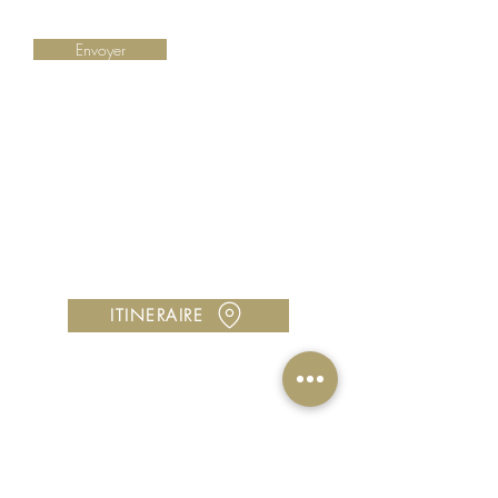
Envoyer
LA BOUTIQUE
Centre Cocotte Plaza, 97224 Ducos
Horaires : Lundi à samedi, 10h00 à 18h00
Vous avez une question ?
Contactez-nous au
05 96 00 42 89
Utilisez notre
formulaire de contact
ITINERAIRE