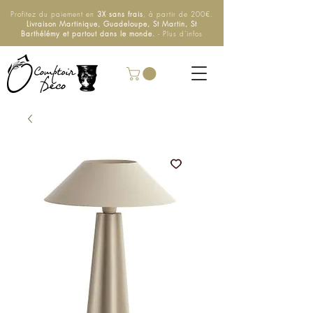
Profitez du paiement en
3X sans frais
, à partir de 200€.
Livraison Martinique, Guadeloupe, St Martin, St
Barthélémy et partout dans le monde.
- Plus d'infos