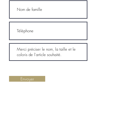
Envoyer
LA BOUTIQUE
Centre Cocotte Plaza, 97224 Ducos
Horaires : Lundi à samedi, 10h00 à 18h00
Vous avez une question ?