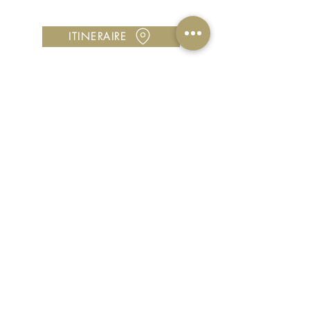
Contactez-nous au
05 96 00 42 89
Utilisez notre
formulaire de contact
ITINERAIRE
CONTACT
contact@ocomptoirdeco.com
justine.ocdp@gmail.com
05 96 00 42 89