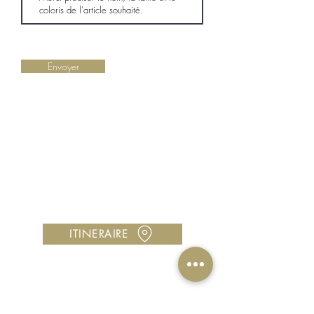
Envoyer
LA BOUTIQUE
Centre Cocotte Plaza, 97224 Ducos
Horaires : Lundi à samedi, 10h00 à 18h00
Vous avez une question ?
Contactez-nous au
05 96 00 42 89
Utilisez notre
formulaire de contact
ITINERAIRE