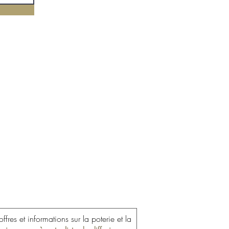
QUE
7224 Ducos
i, 10h00 à 18h00
 00 42 89
 contact
ffres et informations sur la poterie et la