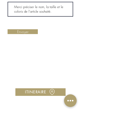
Envoyer
LA BOUTIQUE
Centre Cocotte Plaza, 97224 Ducos
Horaires : Lundi à samedi, 10h00 à 18h00
Vous avez une question ?
Contactez-nous au
05 96 00 42 89
Utilisez notre
formulaire de contact
ITINERAIRE