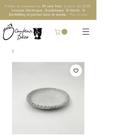
Profitez du paiement en
3X sans frais
, à partir de 200€.
Livraison Martinique, Guadeloupe, St Martin, St
Barthélémy et partout dans le monde.
- Plus d'infos