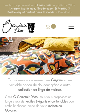
Profitez du paiement en
3X sans frais
, à partir de 200€.
Livraison Martinique, Guadeloupe, St Martin, St
Barthélémy et partout dans le monde.
- Plus d'infos
Linge de maison – Ô Comptoir
Déco Guyane
Transformez votre intérieur en
Guyane
en un
véritable cocon de douceur grâce à notre
collection de linge de maison
.
Chez
Ô Comptoir Déco
, nous vous proposons un
large choix de
textiles élégants et confortables
pour
embellir chaque pièce de votre
maison en
Guyane
.