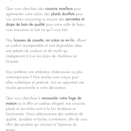
Que vous cherchiez des
coussins moelleux
pour
agrémenter votre salon, des
plaids douillets
pour
vos soirées cocooning ou encore des
serviettes et
draps de bain de qualité
pour votre salle de bain,
vous trouverez ici tout ce qu’il vous faut.
Nos
housses de couette, en coton ou en lin
, offrent
un confort incomparable et sont disponibles dans
une palette de couleurs et de motifs qui
s’adapteront à tous les styles de chambres en
Guyane.
Vous préférez une ambiance chaleureuse ou plus
contemporaine ? Nos textiles sont conçus pour
allier esthétique et praticité, tout en apportant une
touche personnelle à votre décoration.
Que vous cherchiez à
renouveler votre linge de
maison
ou à offrir un cadeau élégant, nos coussins,
plaids et serviettes sont à la fois tendance et
fonctionnels. Nous sélectionnons des matières de
qualité, durables et faciles à entretenir, afin de vous
offrir des produits qui résistent à l'épreuve du
temps.