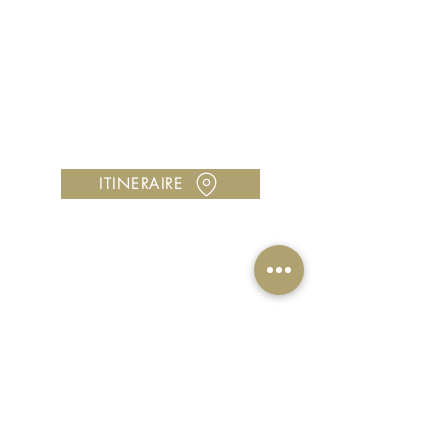
LA BOUTIQUE
Centre Cocotte Plaza, 97224 Ducos
Horaires : Lundi à samedi, 10h00 à 18h00
Vous avez une question ?
Contactez-nous au
05 96 00 42 89
Utilisez notre
formulaire de contact
ITINERAIRE