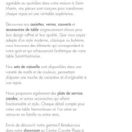
agréable au quotidien dans votre maison à Saint-
Martin, nos pièces sont conçues pour transformer
chaque repas en une véritable expérience.
Découvrez nos
assiettes
,
verres
,
couverts
et
accessoires de table
soigneusement choisis pour
leur design raffiné et leur qualité. Que vous soyez
adepte d'un style moderne, classique ou bohème,
vous trouverez des éléments qui correspondent à
votre goût et qui rehausseront l’esthétique de votre
table Saint-Martinoise.
Nos
sets de vaisselle
sont disponibles dans une
variété de motifs et de couleurs, permettant
d’ajouter une touche de caractère et d'originalité à
vos repas.
Nous proposons également des
plats de service
,
carafes
, et autres accessoires qui allient
fonctionnalité et style. Chaque détail compte pour
créer une table harmonieuse où l'on aime se
retrouver en famille ou entre amis.
Envie de découvrir notre gamme ? Rendez-vous
dans notre
showroom
au Centre Cocotte Plaza à