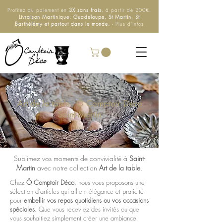
Profitez du paiement en
3X sans frais
, à partir de 200€.
Livraison Martinique, Guadeloupe, St Martin, St
Barthélémy et partout dans le monde.
- Plus d'infos
Art de la table - Ô Comptoir Déco
Saint-Martin
Sublimez vos moments de convivialité à
Saint-
Martin
avec notre collection
Art de la table
.
Chez
Ô Comptoir Déco
, nous vous proposons une
sélection d'articles qui allient élégance et praticité
pour
embellir vos repas quotidiens ou vos occasions
spéciales
. Que vous receviez des invités ou que
vous souhaitiez simplement créer une ambiance