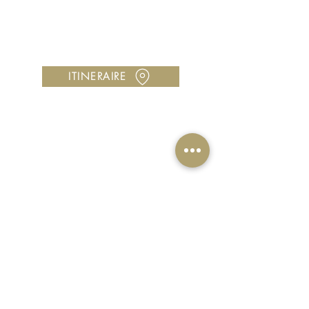
Horaires : Lundi à samedi, 10h00 à 18h00
Vous avez une question ?
Contactez-nous au
05 96 00 42 89
Utilisez notre
formulaire de contact
ITINERAIRE
CONTACT
contact@ocomptoirdeco.com